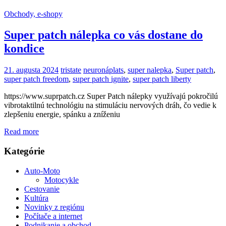
Obchody, e-shopy
Super patch nálepka co vás dostane do
kondice
21. augusta 2024
tristate
neuronáplats
,
super nalepka
,
Super patch
,
super patch freedom
,
super patch ignite
,
super patch liberty
https://www.suprpatch.cz Super Patch nálepky využívajú pokročilú
vibrotaktilnú technológiu na stimuláciu nervových dráh, čo vedie k
zlepšeniu energie, spánku a zníženiu
Read more
Kategórie
Auto-Moto
Motocykle
Cestovanie
Kultúra
Novinky z regiónu
Počítače a internet
Podnikanie a obchod