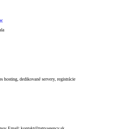
w
ala
 hosting, dedikované servery, registrácie
shopov Email: kontakt@tatryagency.sk