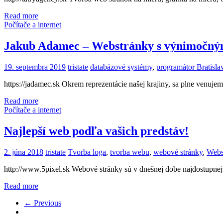
Read more
Počítače a internet
Jakub Adamec – Webstránky s výnimočn
19. septembra 2019
tristate
databázové systémy
,
programátor Bratisla
https://jadamec.sk Okrem reprezentácie našej krajiny, sa plne venu
Read more
Počítače a internet
Najlepší web podľa vašich predstáv!
2. júna 2018
tristate
Tvorba loga
,
tvorba webu
,
webové stránky
,
Webs
http://www.5pixel.sk Webové stránky sú v dnešnej dobe najdostupne
Read more
← Previous