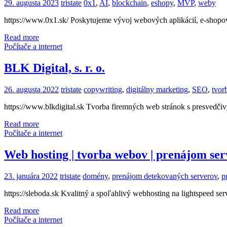
29. augusta 2023
tristate
0x1
,
AI
,
blockchain
,
eshopy
,
MVP
,
weby
https://www.0x1.sk/ Poskytujeme vývoj webových aplikácií, e-shopov,
Read more
Počítače a internet
BLK Digital, s. r. o.
26. augusta 2022
tristate
copywriting
,
digitálny marketing
,
SEO
,
tvor
https://www.blkdigital.sk Tvorba firemných web stránok s presvedči
Read more
Počítače a internet
Web hosting | tvorba webov | prenájom se
23. januára 2022
tristate
domény
,
prenájom detekovaných serverov
,
p
https://sleboda.sk Kvalitný a spoľahlivý webhosting na lightspeed 
Read more
Počítače a internet