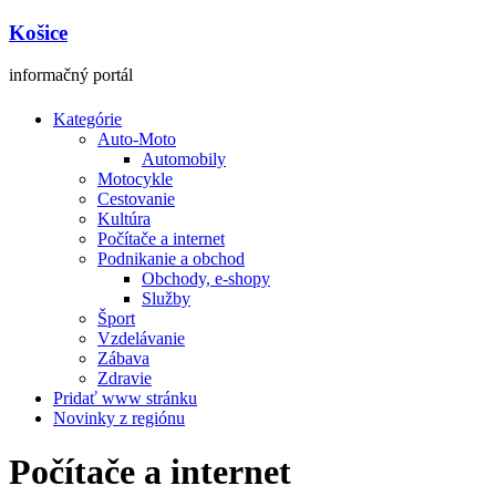
Košice
informačný portál
Kategórie
Auto-Moto
Automobily
Motocykle
Cestovanie
Kultúra
Počítače a internet
Podnikanie a obchod
Obchody, e-shopy
Služby
Šport
Vzdelávanie
Zábava
Zdravie
Pridať www stránku
Novinky z regiónu
Počítače a internet