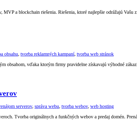
 MVP a blockchain riešenia. Riešenia, ktoré najlepšie odrážajú Vašu z
ba obsahu
,
tvorba reklamných kampaní
,
tvorba web stránok
vým obsahom, vďaka ktorým firmy pravidelne získavajú výhodné zákazky
rverov
renájom serverov
,
správa webu
,
tvorba webov
,
web hosting
serveroch. Tvorba originálnych a funkčných webov a predaj domén. Pre