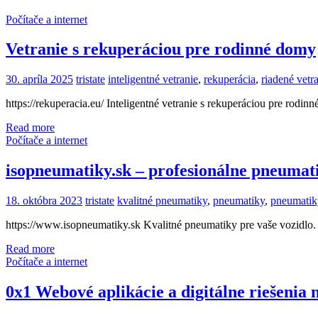
Počítače a internet
Vetranie s rekuperáciou pre rodinné domy
30. apríla 2025
tristate
inteligentné vetranie
,
rekuperácia
,
riadené vetr
https://rekuperacia.eu/ Inteligentné vetranie s rekuperáciou pre rodi
Read more
Počítače a internet
isopneumatiky.sk – profesionálne pneuma
18. októbra 2023
tristate
kvalitné pneumatiky
,
pneumatiky
,
pneumatik
https://www.isopneumatiky.sk Kvalitné pneumatiky pre vaše vozidlo. Ši
Read more
Počítače a internet
0x1 Webové aplikácie a digitálne riešenia