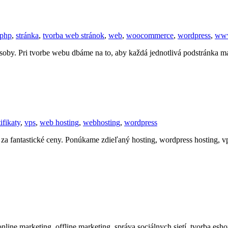
php
,
stránka
,
tvorba web stránok
,
web
,
woocommerce
,
wordpress
,
ww
soby. Pri tvorbe webu dbáme na to, aby každá jednotlivá podstránka m
tifikaty
,
vps
,
web hosting
,
webhosting
,
wordpress
a fantastické ceny. Ponúkame zdieľaný hosting, wordpress hosting, vps
online marketing, offline marketing, správa sociálnych sietí, tvorba e