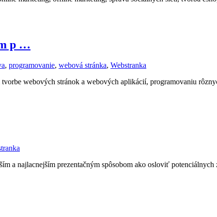
ým p …
va
,
programovanie
,
webová stránka
,
Webstranka
jem tvorbe webových stránok a webových aplikácií, programovaniu rôz
tranka
jším a najlacnejším prezentačným spôsobom ako osloviť potenciálnych