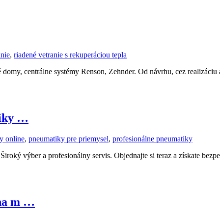
anie
,
riadené vetranie s rekuperáciou tepla
nné domy, centrálne systémy Renson, Zehnder. Od návrhu, cez realizáciu
tiky …
y online
,
pneumatiky pre priemysel
,
profesionálne pneumatiky
roký výber a profesionálny servis. Objednajte si teraz a získate bezpeč
 na m …