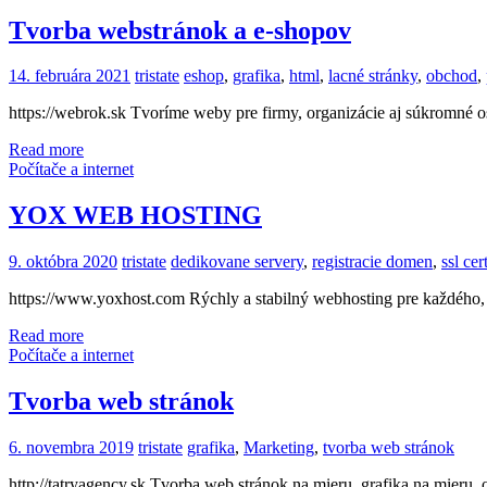
Tvorba webstránok a e-shopov
14. februára 2021
tristate
eshop
,
grafika
,
html
,
lacné stránky
,
obchod
,
https://webrok.sk Tvoríme weby pre firmy, organizácie aj súkromné o
Read more
Počítače a internet
YOX WEB HOSTING
9. októbra 2020
tristate
dedikovane servery
,
registracie domen
,
ssl cer
https://www.yoxhost.com Rýchly a stabilný webhosting pre každého, z
Read more
Počítače a internet
Tvorba web stránok
6. novembra 2019
tristate
grafika
,
Marketing
,
tvorba web stránok
http://tatryagency.sk Tvorba web stránok na mieru, grafika na mieru, 